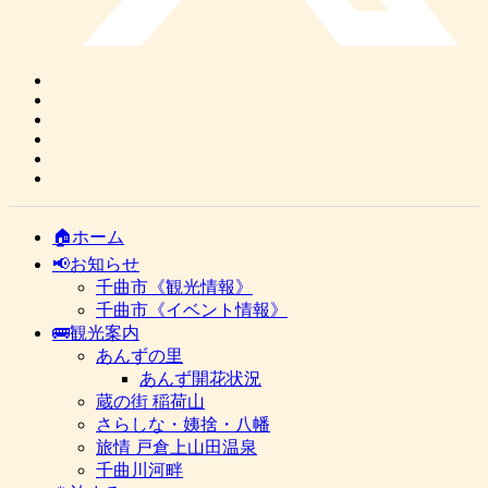
🏠ホーム
📢お知らせ
千曲市《観光情報》
千曲市《イベント情報》
🚌観光案内
あんずの里
あんず開花状況
蔵の街 稲荷山
さらしな・姨捨・八幡
旅情 戸倉上山田温泉
千曲川河畔