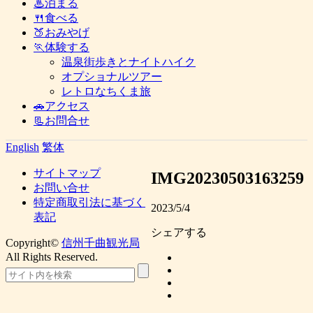
♨泊まる
🍴食べる
🍑おみやげ
🏃体験する
温泉街歩きとナイトハイク
オプショナルツアー
レトロなちくま旅
🚗アクセス
📃お問合せ
English
繁体
サイトマップ
IMG20230503163259
お問い合せ
特定商取引法に基づく
2023/5/4
表記
シェアする
Copyright©
信州千曲観光局
All Rights Reserved.