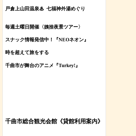
戸倉上山田温泉♨
七福神外湯めぐり
毎週土曜日開催〈姨捨夜景ツアー
〉
スナック情報発信中！『NEOネオン』
時を超えて旅をする
千曲市が舞台のアニメ『Turkey!』
千曲市総合観光会館《貸館利用案内》