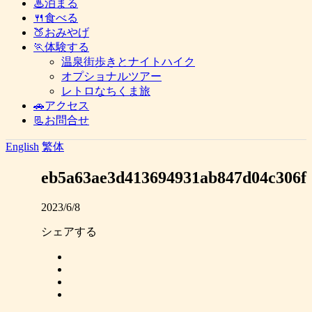
♨泊まる
🍴食べる
🍑おみやげ
🏃体験する
温泉街歩きとナイトハイク
オプショナルツアー
レトロなちくま旅
🚗アクセス
📃お問合せ
English
繁体
eb5a63ae3d413694931ab847d04c306f
2023/6/8
シェアする