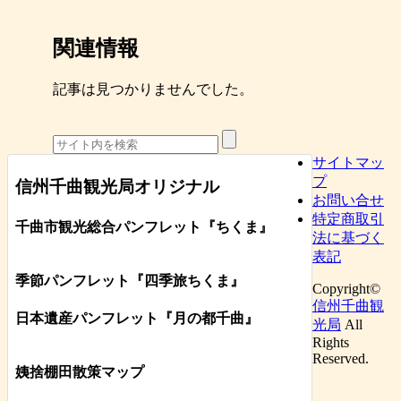
関連情報
記事は見つかりませんでした。
サイトマッ
プ
信州千曲観光局オリジナル
お問い合せ
特定商取引
千曲市観光総合パンフレット
『ちくま
』
法に基づく
表記
季節パンフレット『四季旅ちくま』
Copyright©
信州千曲観
日本遺産パンフレット
『月の都
千曲
』
光局
All
Rights
Reserved.
姨捨棚田散策マップ