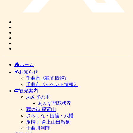
🏠ホーム
📢お知らせ
千曲市《観光情報》
千曲市《イベント情報》
🚌観光案内
あんずの里
あんず開花状況
蔵の街 稲荷山
さらしな・姨捨・八幡
旅情 戸倉上山田温泉
千曲川河畔