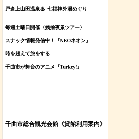
戸倉上山田温泉♨
七福神外湯めぐり
毎週土曜日開催〈姨捨夜景ツアー
〉
スナック情報発信中！『NEOネオン』
時を超えて旅をする
千曲市が舞台のアニメ『Turkey!』
千曲市総合観光会館《貸館利用案内》