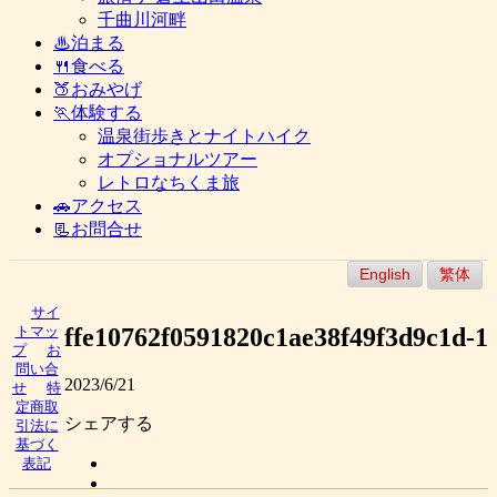
千曲川河畔
♨泊まる
🍴食べる
🍑おみやげ
🏃体験する
温泉街歩きとナイトハイク
オプショナルツアー
レトロなちくま旅
🚗アクセス
📃お問合せ
English
繁体
サイ
ffe10762f0591820c1ae38f49f3d9c1d-1
トマッ
プ
お
問い合
2023/6/21
せ
特
定商取
シェアする
引法に
基づく
表記