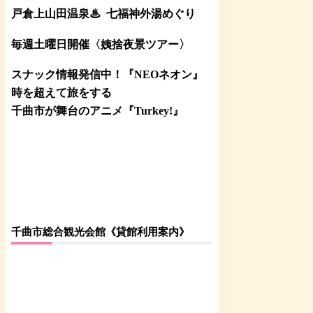
戸倉上山田温泉♨
七福神外湯めぐり
毎週土曜日開催〈姨捨夜景ツアー
〉
スナック情報発信中！『NEOネオン』
時を超えて旅をする
千曲市が舞台のアニメ『Turkey!』
千曲市総合観光会館《貸館利用案内》