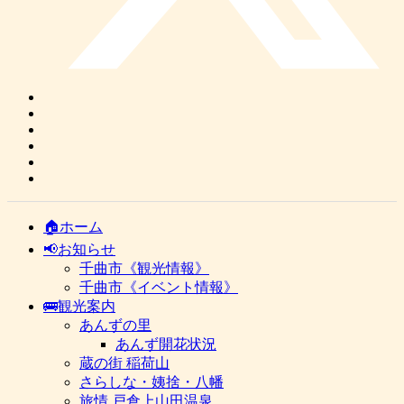
🏠ホーム
📢お知らせ
千曲市《観光情報》
千曲市《イベント情報》
🚌観光案内
あんずの里
あんず開花状況
蔵の街 稲荷山
さらしな・姨捨・八幡
旅情 戸倉上山田温泉