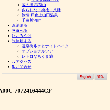
蔵の街 稲荷山
さらしな・姨捨・八幡
旅情 戸倉上山田温泉
千曲川河畔
♨泊まる
🍴食べる
🍑おみやげ
🏃体験する
温泉街歩きとナイトハイク
オプショナルツアー
レトロなちくま旅
🚗アクセス
📃お問合せ
English
繁体
A00C-7072416444CF