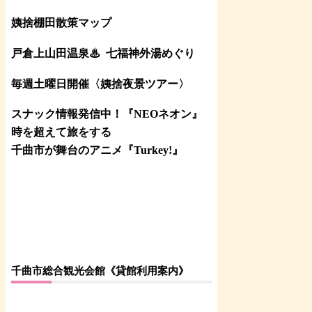
姨捨棚田散策マップ
戸倉上山田温泉♨
七福神外湯めぐり
毎週土曜日開催〈姨捨夜景ツアー
〉
スナック情報発信中！『NEOネオン』
時を超えて旅をする
千曲市が舞台のアニメ『Turkey!』
千曲市総合観光会館《貸館利用案内》