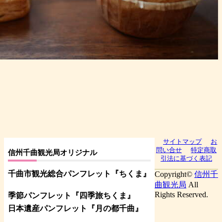
サイトマップ
お
問い合せ
特定商取
信州千曲観光局オリジナル
引法に基づく表記
千曲市観光総合パンフレット
『ちくま
』
Copyright©
信州千
曲観光局
All
Rights Reserved.
季節パンフレット『四季旅ちくま』
日本遺産パンフレット
『月の都
千曲
』