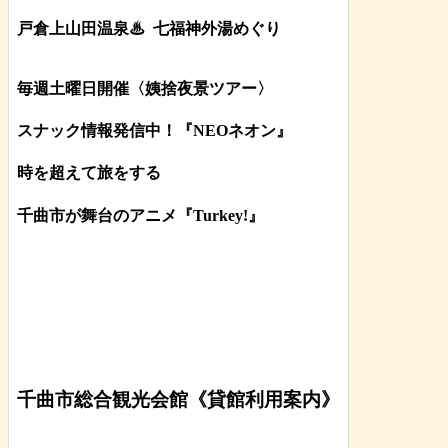
戸倉上山田温泉♨
七福神外湯めぐり
毎週土曜日開催〈姨捨夜景ツアー
〉
スナック情報発信中！『NEOネオン』
時を超えて旅をする
千曲市が舞台のアニメ『Turkey!』
千曲市総合観光会館《貸館利用案内》