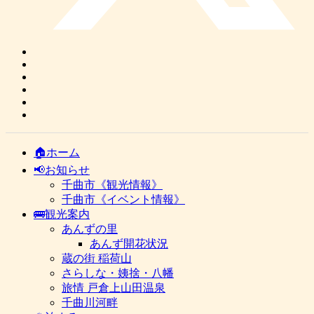
🏠ホーム
📢お知らせ
千曲市《観光情報》
千曲市《イベント情報》
🚌観光案内
あんずの里
あんず開花状況
蔵の街 稲荷山
さらしな・姨捨・八幡
旅情 戸倉上山田温泉
千曲川河畔