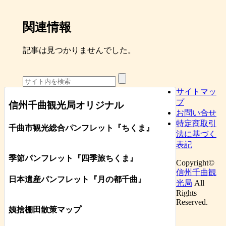
関連情報
記事は見つかりませんでした。
サイトマッ
プ
信州千曲観光局オリジナル
お問い合せ
特定商取引
千曲市観光総合パンフレット
『ちくま
』
法に基づく
表記
季節パンフレット『四季旅ちくま』
Copyright©
信州千曲観
日本遺産パンフレット
『月の都
千曲
』
光局
All
Rights
Reserved.
姨捨棚田散策マップ