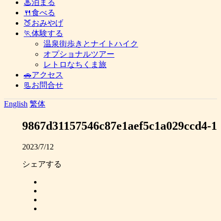
♨泊まる
🍴食べる
🍑おみやげ
🏃体験する
温泉街歩きとナイトハイク
オプショナルツアー
レトロなちくま旅
🚗アクセス
📃お問合せ
English
繁体
9867d31157546c87e1aef5c1a029ccd4-1
2023/7/12
シェアする