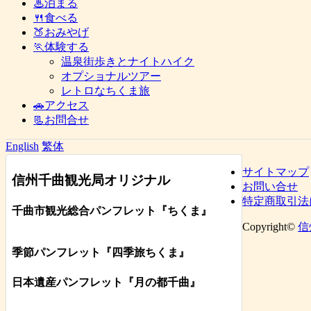
♨泊まる
🍴食べる
🍑おみやげ
🏃体験する
温泉街歩きとナイトハイク
オプショナルツアー
レトロなちくま旅
🚗アクセス
📃お問合せ
English
繁体
サイトマップ
信州千曲観光局オリジナル
お問い合せ
特定商取引法
千曲市観光総合パンフレット
『ちくま
』
Copyright©
信
季節パンフレット『四季旅ちくま』
日本遺産パンフレット
『月の都
千曲
』