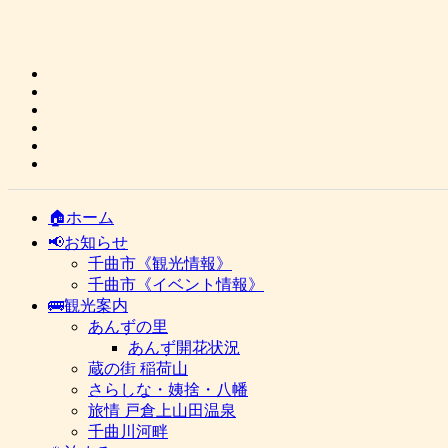
🏠ホーム
📢お知らせ
千曲市《観光情報》
千曲市《イベント情報》
🚌観光案内
あんずの里
あんず開花状況
蔵の街 稲荷山
さらしな・姨捨・八幡
旅情 戸倉上山田温泉
千曲川河畔