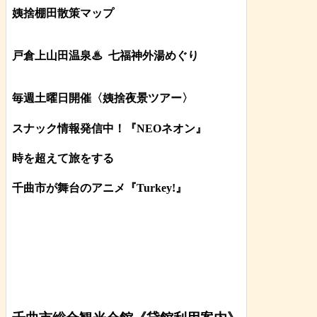
姨捨棚田散策マップ
戸倉上山田温泉♨
七福神外湯めぐり
毎週土曜日開催〈姨捨夜景ツアー
〉
スナック情報発信中！『NEOネオン』
時を超えて旅をする
千曲市が舞台のアニメ『Turkey!』