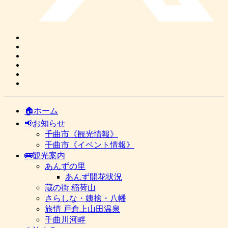
🏠ホーム
📢お知らせ
千曲市《観光情報》
千曲市《イベント情報》
🚌観光案内
あんずの里
あんず開花状況
蔵の街 稲荷山
さらしな・姨捨・八幡
旅情 戸倉上山田温泉
千曲川河畔