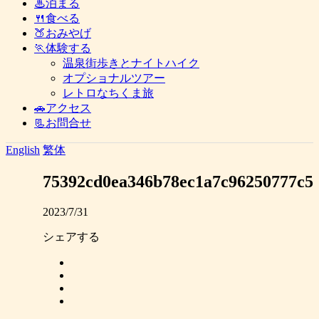
♨泊まる
🍴食べる
🍑おみやげ
🏃体験する
温泉街歩きとナイトハイク
オプショナルツアー
レトロなちくま旅
🚗アクセス
📃お問合せ
English
繁体
75392cd0ea346b78ec1a7c96250777c5
2023/7/31
シェアする