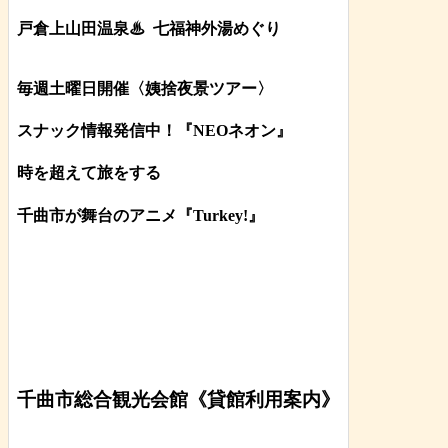
戸倉上山田温泉♨
七福神外湯めぐり
毎週土曜日開催〈姨捨夜景ツアー
〉
スナック情報発信中！『NEOネオン』
時を超えて旅をする
千曲市が舞台のアニメ『Turkey!』
千曲市総合観光会館《貸館利用案内》