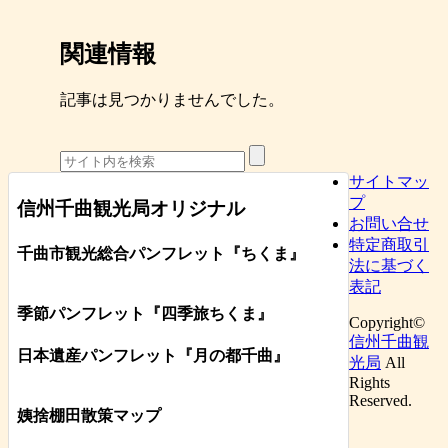
関連情報
記事は見つかりませんでした。
サイトマッ
プ
信州千曲観光局オリジナル
お問い合せ
特定商取引
千曲市観光総合パンフレット
『ちくま
』
法に基づく
表記
季節パンフレット『四季旅ちくま』
Copyright©
信州千曲観
日本遺産パンフレット
『月の都
千曲
』
光局
All
Rights
Reserved.
姨捨棚田散策マップ