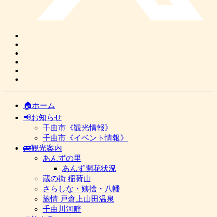
🏠ホーム
📢お知らせ
千曲市《観光情報》
千曲市《イベント情報》
🚌観光案内
あんずの里
あんず開花状況
蔵の街 稲荷山
さらしな・姨捨・八幡
旅情 戸倉上山田温泉
千曲川河畔