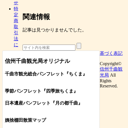
せ
特
定
関連情報
商
取
記事は見つかりませんでした。
引
法
に
基づく表記
信州千曲観光局オリジナル
Copyright©
信州千曲観
千曲市観光総合パンフレット
『ちくま
』
光局
All
Rights
Reserved.
季節パンフレット『四季旅ちくま』
日本遺産パンフレット
『月の都
千曲
』
姨捨棚田散策マップ