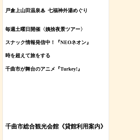
戸倉上山田温泉♨
七福神外湯めぐり
毎週土曜日開催〈姨捨夜景ツアー
〉
スナック情報発信中！『NEOネオン』
時を超えて旅をする
千曲市が舞台のアニメ『Turkey!』
千曲市総合観光会館《貸館利用案内》