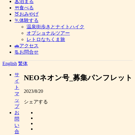
♨泊まる
🍴食べる
🍑おみやげ
🏃体験する
温泉街歩きとナイトハイク
オプショナルツアー
レトロなちくま旅
🚗アクセス
📃お問合せ
English
繁体
サ
NEOネオン号_募集パンフレット
イ
ト
2023/8/20
マ
ッ
シェアする
プ
お
問
い
合