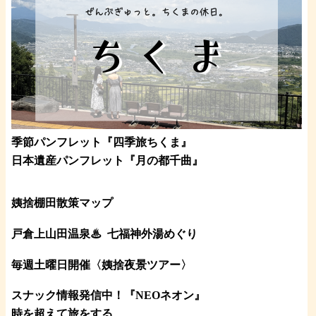
季節パンフレット『四季旅ちくま』
日本遺産パンフレット
『月の都
千曲
』
姨捨棚田散策マップ
戸倉上山田温泉♨
七福神外湯めぐり
毎週土曜日開催〈姨捨夜景ツアー
〉
スナック情報発信中！『NEOネオン』
時を超えて旅をする