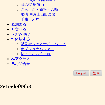
蔵の街 稲荷山
さらしな・姨捨・八幡
旅情 戸倉上山田温泉
千曲川河畔
♨泊まる
🍴食べる
🍑おみやげ
🏃体験する
温泉街歩きとナイトハイク
オプショナルツアー
レトロなちくま旅
🚗アクセス
📃お問合せ
English
繁体
2e1cefef99b3