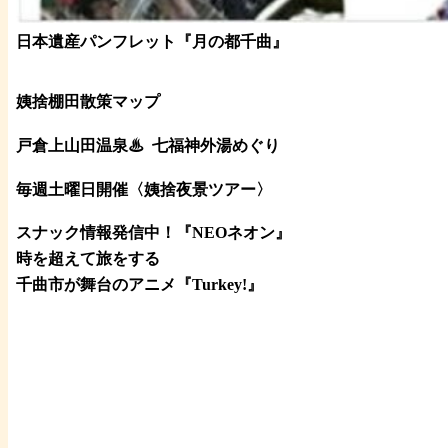
日本遺産パンフレット
『月の都
千曲
』
姨捨棚田散策マップ
戸倉上山田温泉♨
七福神外湯めぐり
毎週土曜日開催〈姨捨夜景ツアー
〉
スナック情報発信中！『NEOネオン』
時を超えて旅をする
千曲市が舞台のアニメ『Turkey!』