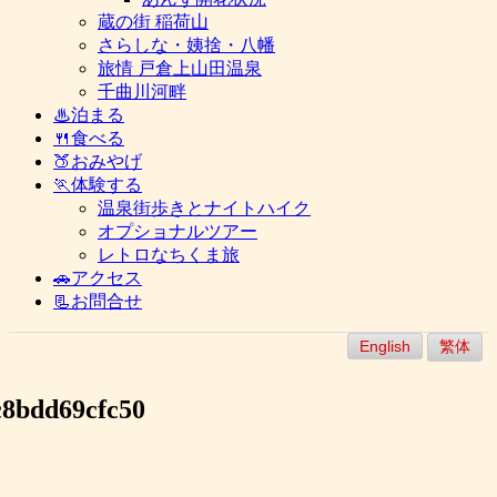
蔵の街 稲荷山
さらしな・姨捨・八幡
旅情 戸倉上山田温泉
千曲川河畔
♨泊まる
🍴食べる
🍑おみやげ
🏃体験する
温泉街歩きとナイトハイク
オプショナルツアー
レトロなちくま旅
🚗アクセス
📃お問合せ
English
繁体
c8bdd69cfc50