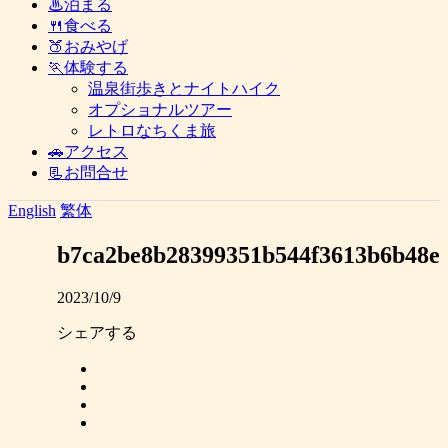
♨泊まる
🍴食べる
🍑おみやげ
🏃体験する
温泉街歩きとナイトハイク
オプショナルツアー
レトロなちくま旅
🚗アクセス
📃お問合せ
English
繁体
b7ca2be8b28399351b544f3613b6b48e
2023/10/9
シェアする