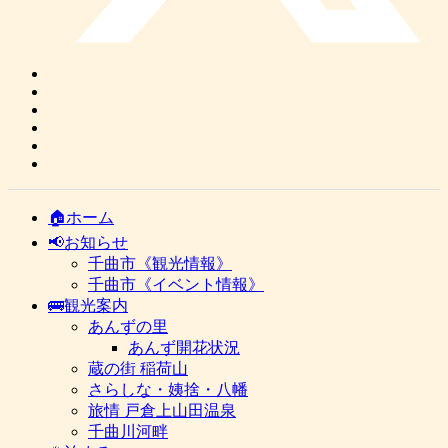
🏠ホーム
📢お知らせ
千曲市《観光情報》
千曲市《イベント情報》
🚌観光案内
あんずの里
あんず開花状況
蔵の街 稲荷山
さらしな・姨捨・八幡
旅情 戸倉上山田温泉
千曲川河畔