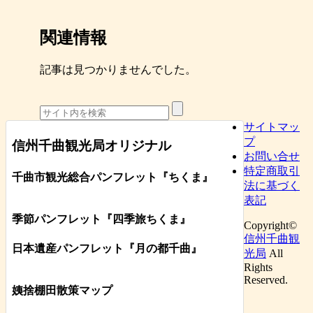
関連情報
記事は見つかりませんでした。
サイトマッ
プ
信州千曲観光局オリジナル
お問い合せ
特定商取引
千曲市観光総合パンフレット
『ちくま
』
法に基づく
表記
季節パンフレット『四季旅ちくま』
Copyright©
信州千曲観
日本遺産パンフレット
『月の都
千曲
』
光局
All
Rights
Reserved.
姨捨棚田散策マップ