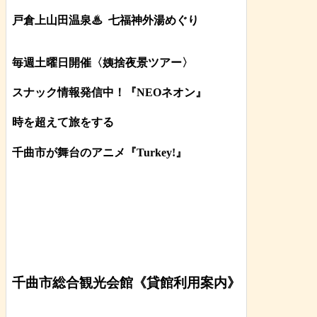
戸倉上山田温泉♨
七福神外湯めぐり
毎週土曜日開催〈姨捨夜景ツアー
〉
スナック情報発信中！『NEOネオン』
時を超えて旅をする
千曲市が舞台のアニメ『Turkey!』
千曲市総合観光会館《貸館利用案内》