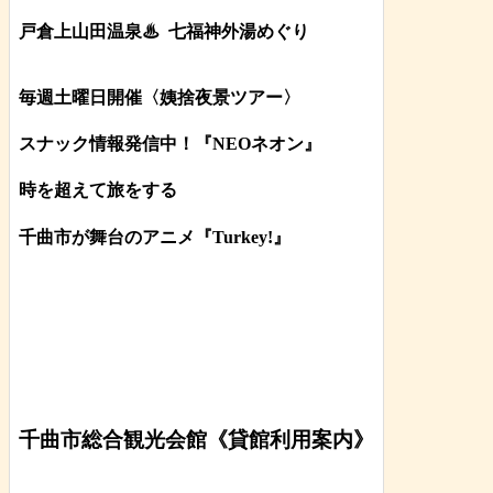
戸倉上山田温泉♨
七福神外湯めぐり
毎週土曜日開催〈姨捨夜景ツアー
〉
スナック情報発信中！『NEOネオン』
時を超えて旅をする
千曲市が舞台のアニメ『Turkey!』
千曲市総合観光会館《貸館利用案内》