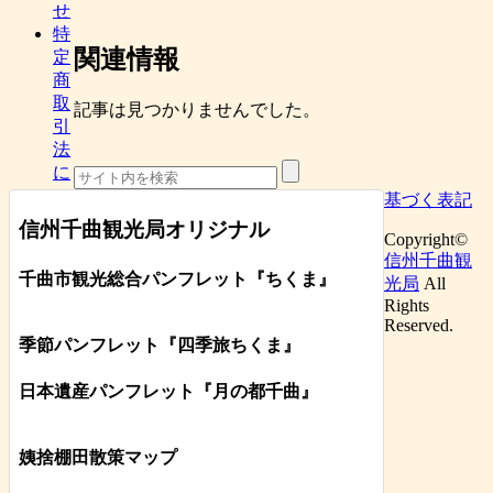
せ
特
関連情報
定
商
取
記事は見つかりませんでした。
引
法
に
基づく表記
信州千曲観光局オリジナル
Copyright©
信州千曲観
千曲市観光総合パンフレット
『ちくま
』
光局
All
Rights
Reserved.
季節パンフレット『四季旅ちくま』
日本遺産パンフレット
『月の都
千曲
』
姨捨棚田散策マップ