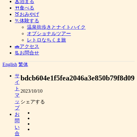
♨泊まる
🍴食べる
🍑おみやげ
🏃体験する
温泉街歩きとナイトハイク
オプショナルツアー
レトロなちくま旅
🚗アクセス
📃お問合せ
English
繁体
サ
bdcb604e1f5fea2046a3e850b79f8d09
イ
ト
2023/10/10
マ
ッ
シェアする
プ
お
問
い
合