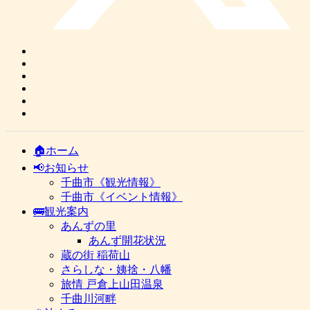
🏠ホーム
📢お知らせ
千曲市《観光情報》
千曲市《イベント情報》
🚌観光案内
あんずの里
あんず開花状況
蔵の街 稲荷山
さらしな・姨捨・八幡
旅情 戸倉上山田温泉
千曲川河畔