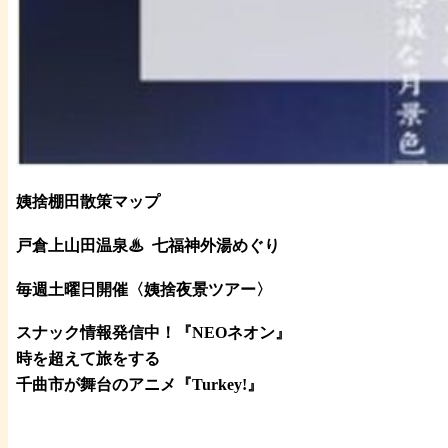
姨捨棚田散策マップ
戸倉上山田温泉♨
七福神外湯めぐり
毎週土曜日開催〈姨捨夜景ツアー
〉
スナック情報発信中！『NEOネオン』
時を超えて旅をする
千曲市が舞台のアニメ『Turkey!』