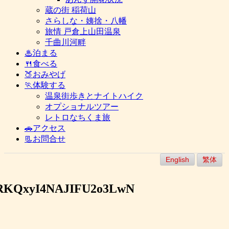
蔵の街 稲荷山
さらしな・姨捨・八幡
旅情 戸倉上山田温泉
千曲川河畔
♨泊まる
🍴食べる
🍑おみやげ
🏃体験する
温泉街歩きとナイトハイク
オプショナルツアー
レトロなちくま旅
🚗アクセス
📃お問合せ
English
繁体
xRKQxyI4NAJIFU2o3LwN