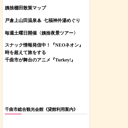
姨捨棚田散策マップ
戸倉上山田温泉♨
七福神外湯めぐり
毎週土曜日開催〈姨捨夜景ツアー
〉
スナック情報発信中！『NEOネオン』
時を超えて旅をする
千曲市が舞台のアニメ『Turkey!』
千曲市総合観光会館《貸館利用案内》