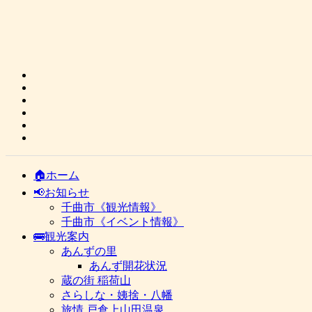
🏠ホーム
📢お知らせ
千曲市《観光情報》
千曲市《イベント情報》
🚌観光案内
あんずの里
あんず開花状況
蔵の街 稲荷山
さらしな・姨捨・八幡
旅情 戸倉上山田温泉