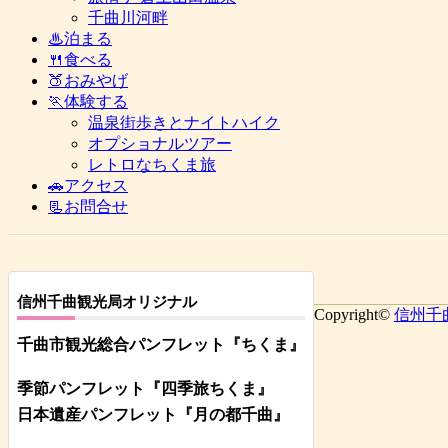
千曲川河畔
♨泊まる
🍴食べる
🍑おみやげ
🏃体験する
温泉街歩きとナイトハイク
オプショナルツアー
レトロなちくま旅
🚗アクセス
📃お問合せ
信州千曲観光局オリジナル
Copyright©
信州千
千曲市観光総合パンフレット
『ちくま
』
季節パンフレット『四季旅ちくま』
日本遺産パンフレット
『月の都
千曲
』