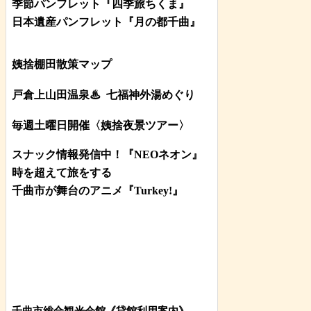
季節パンフレット『四季旅ちくま』
日本遺産パンフレット
『月の都
千曲
』
姨捨棚田散策マップ
戸倉上山田温泉♨
七福神外湯めぐり
毎週土曜日開催〈姨捨夜景ツアー
〉
スナック情報発信中！『NEOネオン』
時を超えて旅をする
千曲市が舞台のアニメ『Turkey!』
千曲市総合観光会館《貸館利用案内》