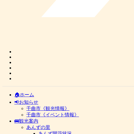
🏠ホーム
📢お知らせ
千曲市《観光情報》
千曲市《イベント情報》
🚌観光案内
あんずの里
あんず開花状況