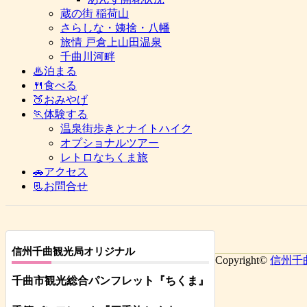
蔵の街 稲荷山
さらしな・姨捨・八幡
旅情 戸倉上山田温泉
千曲川河畔
♨泊まる
🍴食べる
🍑おみやげ
🏃体験する
温泉街歩きとナイトハイク
オプショナルツアー
レトロなちくま旅
🚗アクセス
📃お問合せ
信州千曲観光局オリジナル
Copyright©
信州千
千曲市観光総合パンフレット
『ちくま
』