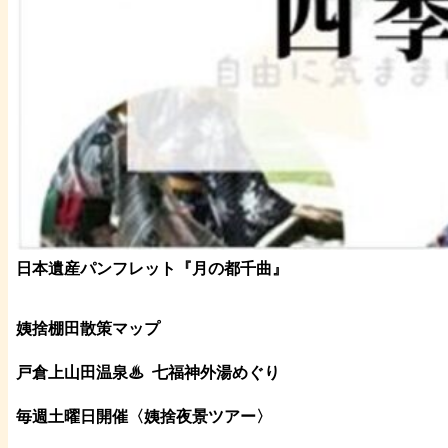
日本遺産パンフレット
『月の都
千曲
』
姨捨棚田散策マップ
戸倉上山田温泉♨
七福神外湯めぐり
毎週土曜日開催〈姨捨夜景ツアー
〉