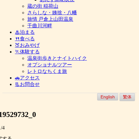
蔵の街 稲荷山
さらしな・姨捨・八幡
旅情 戸倉上山田温泉
千曲川河畔
♨泊まる
🍴食べる
🍑おみやげ
🏃体験する
温泉街歩きとナイトハイク
オプショナルツアー
レトロなちくま旅
🚗アクセス
📃お問合せ
English
繁体
19529732_0
1/4
アする