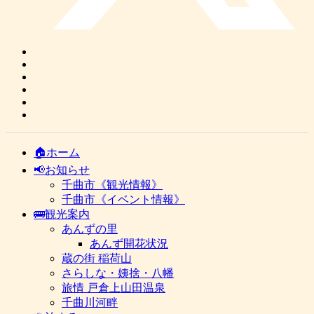
🏠ホーム
📢お知らせ
千曲市《観光情報》
千曲市《イベント情報》
🚌観光案内
あんずの里
あんず開花状況
蔵の街 稲荷山
さらしな・姨捨・八幡
旅情 戸倉上山田温泉
千曲川河畔