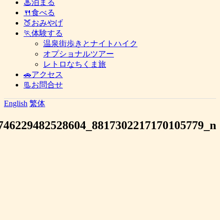
♨泊まる
🍴食べる
🍑おみやげ
🏃体験する
温泉街歩きとナイトハイク
オプショナルツアー
レトロなちくま旅
🚗アクセス
📃お問合せ
English
繁体
746229482528604_8817302217170105779_n