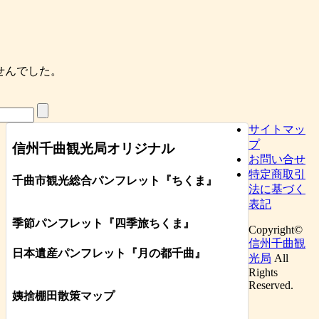
せんでした。
サイトマッ
プ
信州千曲観光局オリジナル
お問い合せ
特定商取引
千曲市観光総合パンフレット
『ちくま
』
法に基づく
表記
季節パンフレット『四季旅ちくま』
Copyright©
信州千曲観
日本遺産パンフレット
『月の都
千曲
』
光局
All
Rights
Reserved.
姨捨棚田散策マップ