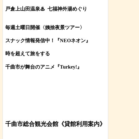
戸倉上山田温泉♨
七福神外湯めぐり
毎週土曜日開催〈姨捨夜景ツアー
〉
スナック情報発信中！『NEOネオン』
時を超えて旅をする
千曲市が舞台のアニメ『Turkey!』
千曲市総合観光会館《貸館利用案内》