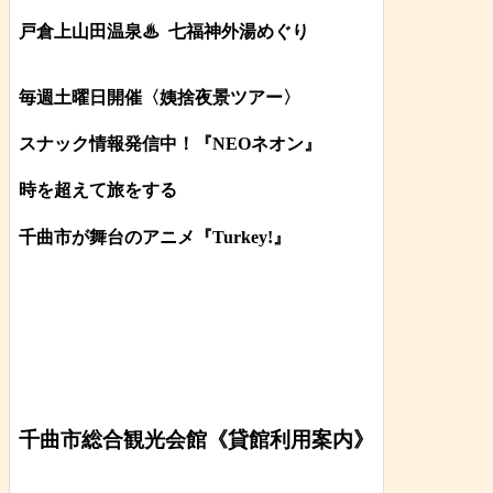
戸倉上山田温泉♨
七福神外湯めぐり
毎週土曜日開催〈姨捨夜景ツアー
〉
スナック情報発信中！『NEOネオン』
時を超えて旅をする
千曲市が舞台のアニメ『Turkey!』
千曲市総合観光会館《貸館利用案内》