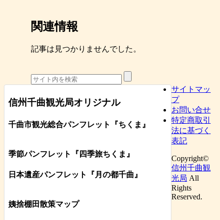
関連情報
記事は見つかりませんでした。
サイトマッ
プ
信州千曲観光局オリジナル
お問い合せ
特定商取引
千曲市観光総合パンフレット
『ちくま
』
法に基づく
表記
季節パンフレット『四季旅ちくま』
Copyright©
信州千曲観
日本遺産パンフレット
『月の都
千曲
』
光局
All
Rights
Reserved.
姨捨棚田散策マップ