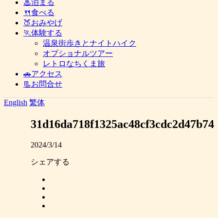
♨泊まる
🍴食べる
🍑おみやげ
🏃体験する
温泉街歩きとナイトハイク
オプショナルツアー
レトロなちくま旅
🚗アクセス
📃お問合せ
English
繁体
31d16da718f1325ac48cf3cdc2d47b74
2024/3/14
シェアする