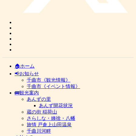
🏠ホーム
📢お知らせ
千曲市《観光情報》
千曲市《イベント情報》
🚌観光案内
あんずの里
あんず開花状況
蔵の街 稲荷山
さらしな・姨捨・八幡
旅情 戸倉上山田温泉
千曲川河畔