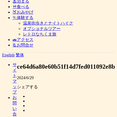
♨泊まる
🍴食べる
🍑おみやげ
🏃体験する
温泉街歩きとナイトハイク
オプショナルツアー
レトロなちくま旅
🚗アクセス
📃お問合せ
English
繁体
サ
ce64d6a80e60b51f14d7fed011092e8b
イ
ト
2024/6/29
マ
ッ
シェアする
プ
お
問
い
合