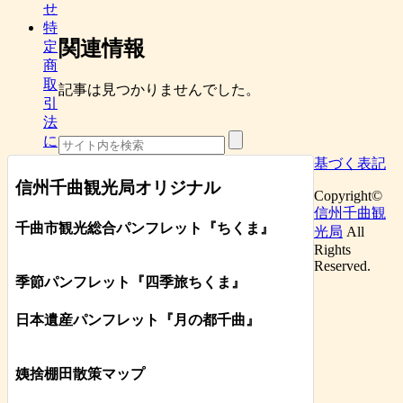
せ
特
関連情報
定
商
取
記事は見つかりませんでした。
引
法
に
基づく表記
信州千曲観光局オリジナル
Copyright©
信州千曲観
千曲市観光総合パンフレット
『ちくま
』
光局
All
Rights
Reserved.
季節パンフレット『四季旅ちくま』
日本遺産パンフレット
『月の都
千曲
』
姨捨棚田散策マップ