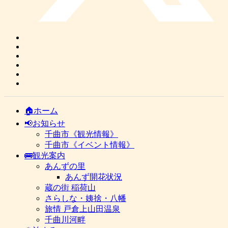
🏠ホーム
📢お知らせ
千曲市《観光情報》
千曲市《イベント情報》
🚌観光案内
あんずの里
あんず開花状況
蔵の街 稲荷山
さらしな・姨捨・八幡
旅情 戸倉上山田温泉
千曲川河畔