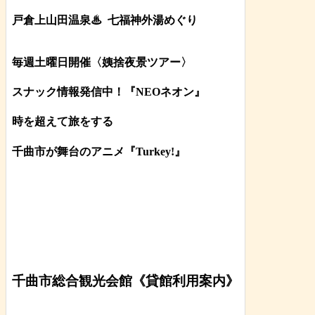
戸倉上山田温泉♨
七福神外湯めぐり
毎週土曜日開催〈姨捨夜景ツアー
〉
スナック情報発信中！『NEOネオン』
時を超えて旅をする
千曲市が舞台のアニメ『Turkey!』
千曲市総合観光会館《貸館利用案内》