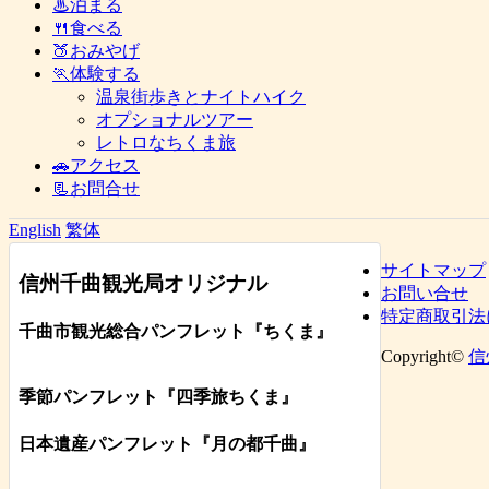
♨泊まる
🍴食べる
🍑おみやげ
🏃体験する
温泉街歩きとナイトハイク
オプショナルツアー
レトロなちくま旅
🚗アクセス
📃お問合せ
English
繁体
サイトマップ
信州千曲観光局オリジナル
お問い合せ
特定商取引法
千曲市観光総合パンフレット
『ちくま
』
Copyright©
信
季節パンフレット『四季旅ちくま』
日本遺産パンフレット
『月の都
千曲
』