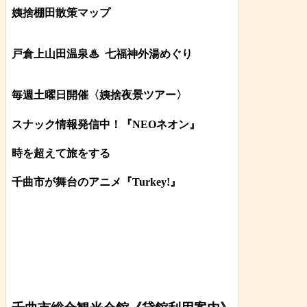
姨捨棚田散策マップ
戸倉上山田温泉♨
七福神外湯めぐり
毎週土曜日開催〈姨捨夜景ツアー
〉
スナック情報発信中！『NEOネオン』
時を超えて旅をする
千曲市が舞台のアニメ『Turkey!』