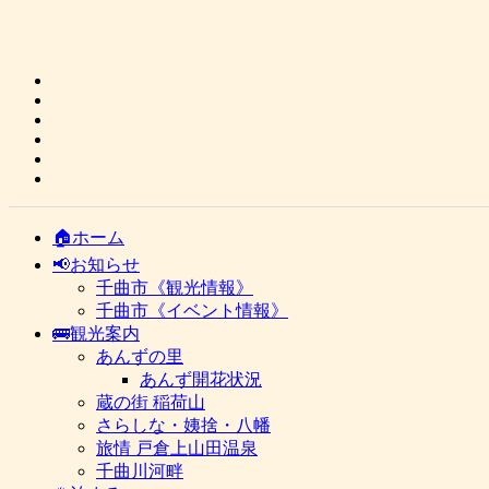
🏠ホーム
📢お知らせ
千曲市《観光情報》
千曲市《イベント情報》
🚌観光案内
あんずの里
あんず開花状況
蔵の街 稲荷山
さらしな・姨捨・八幡
旅情 戸倉上山田温泉
千曲川河畔