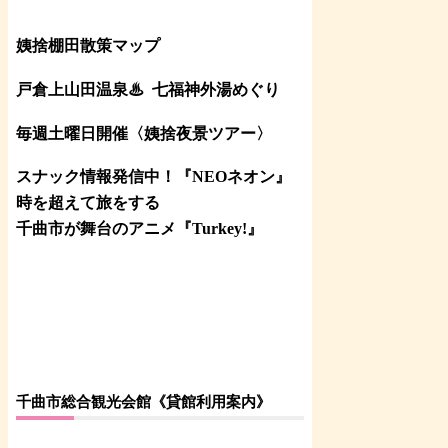
姨捨棚田散策マップ
戸倉上山田温泉♨
七福神外湯めぐり
毎週土曜日開催〈姨捨夜景ツアー
〉
スナック情報発信中！『NEOネオン』
時を超えて旅をする
千曲市が舞台のアニメ『Turkey!』
千曲市総合観光会館《貸館利用案内》