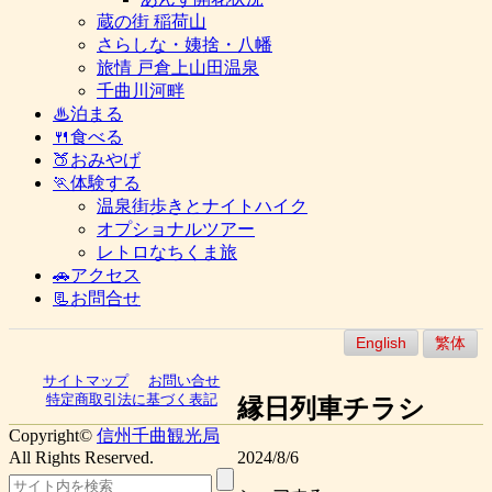
蔵の街 稲荷山
さらしな・姨捨・八幡
旅情 戸倉上山田温泉
千曲川河畔
♨泊まる
🍴食べる
🍑おみやげ
🏃体験する
温泉街歩きとナイトハイク
オプショナルツアー
レトロなちくま旅
🚗アクセス
📃お問合せ
English
繁体
サイトマップ
お問い合せ
特定商取引法に基づく表記
縁日列車チラシ
Copyright©
信州千曲観光局
All Rights Reserved.
2024/8/6