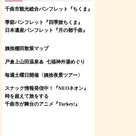
千曲市観光総合パンフレット
『ちくま
』
季節パンフレット『四季旅ちくま』
日本遺産パンフレット
『月の都
千曲
』
姨捨棚田散策マップ
戸倉上山田温泉♨
七福神外湯めぐり
毎週土曜日開催〈姨捨夜景ツアー
〉
スナック情報発信中！『NEOネオン』
時を超えて旅をする
千曲市が舞台のアニメ『Turkey!』