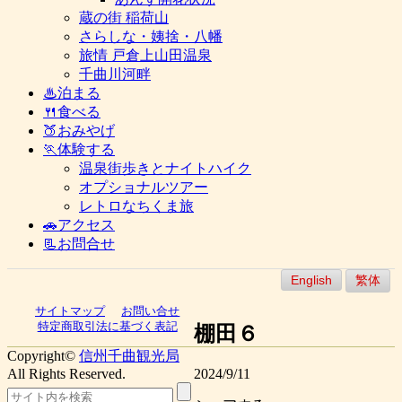
蔵の街 稲荷山
さらしな・姨捨・八幡
旅情 戸倉上山田温泉
千曲川河畔
♨泊まる
🍴食べる
🍑おみやげ
🏃体験する
温泉街歩きとナイトハイク
オプショナルツアー
レトロなちくま旅
🚗アクセス
📃お問合せ
English
繁体
サイトマップ
お問い合せ
特定商取引法に基づく表記
棚田６
Copyright©
信州千曲観光局
All Rights Reserved.
2024/9/11