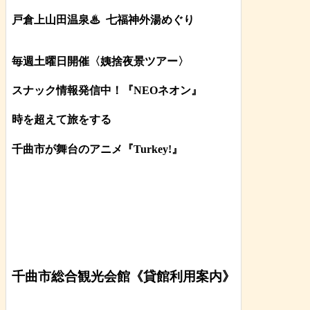
戸倉上山田温泉♨
七福神外湯めぐり
毎週土曜日開催〈姨捨夜景ツアー
〉
スナック情報発信中！『NEOネオン』
時を超えて旅をする
千曲市が舞台のアニメ『Turkey!』
千曲市総合観光会館《貸館利用案内》