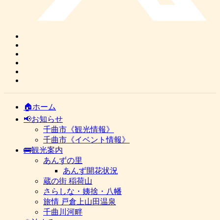
🏠ホーム
📢お知らせ
千曲市《観光情報》
千曲市《イベント情報》
🚌観光案内
あんずの里
あんず開花状況
蔵の街 稲荷山
さらしな・姨捨・八幡
旅情 戸倉上山田温泉
千曲川河畔