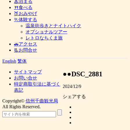
♨泊まる
🍴食べる
🍑おみやげ
🏃体験する
温泉街歩きとナイトハイク
オプショナルツアー
レトロなちくま旅
🚗アクセス
📃お問合せ
English
繁体
サイトマップ
●●DSC_2881
お問い合せ
特定商取引法に基づく
2024/12/9
表記
シェアする
Copyright©
信州千曲観光局
All Rights Reserved.