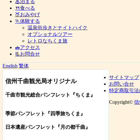
♨泊まる
🍴食べる
🍑おみやげ
🏃体験する
温泉街歩きとナイトハイク
オプショナルツアー
レトロなちくま旅
🚗アクセス
📃お問合せ
English
繁体
サイトマップ
信州千曲観光局オリジナル
お問い合せ
特定商取引法
千曲市観光総合パンフレット
『ちくま
』
Copyright©
信
季節パンフレット『四季旅ちくま』
日本遺産パンフレット
『月の都
千曲
』