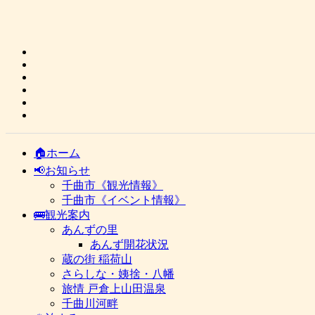
🏠ホーム
📢お知らせ
千曲市《観光情報》
千曲市《イベント情報》
🚌観光案内
あんずの里
あんず開花状況
蔵の街 稲荷山
さらしな・姨捨・八幡
旅情 戸倉上山田温泉
千曲川河畔