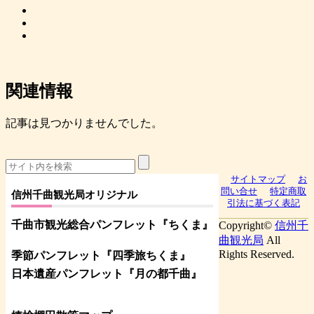
関連情報
記事は見つかりませんでした。
サイトマップ
お
問い合せ
特定商取
信州千曲観光局オリジナル
引法に基づく表記
千曲市観光総合パンフレット
『ちくま
』
Copyright©
信州千
曲観光局
All
Rights Reserved.
季節パンフレット『四季旅ちくま』
日本遺産パンフレット
『月の都
千曲
』