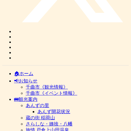
🏠ホーム
📢お知らせ
千曲市《観光情報》
千曲市《イベント情報》
🚌観光案内
あんずの里
あんず開花状況
蔵の街 稲荷山
さらしな・姨捨・八幡
旅情 戸倉上山田温泉