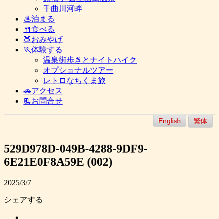
千曲川河畔
♨泊まる
🍴食べる
🍑おみやげ
🏃体験する
温泉街歩きとナイトハイク
オプショナルツアー
レトロなちくま旅
🚗アクセス
📃お問合せ
English
繁体
529D978D-049B-4288-9DF9-
6E21E0F8A59E (002)
2025/3/7
シェアする