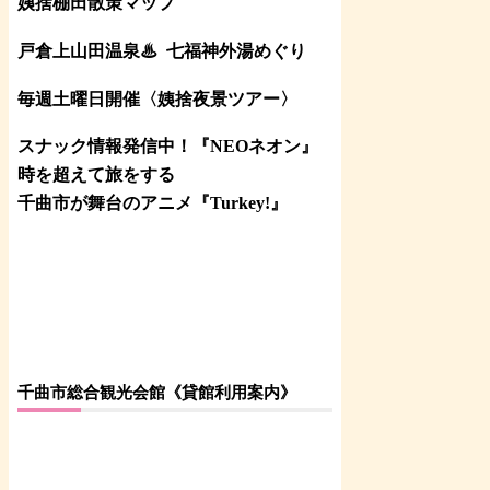
姨捨棚田散策マップ
戸倉上山田温泉♨
七福神外湯めぐり
毎週土曜日開催〈姨捨夜景ツアー
〉
スナック情報発信中！『NEOネオン』
時を超えて旅をする
千曲市が舞台のアニメ『Turkey!』
千曲市総合観光会館《貸館利用案内》