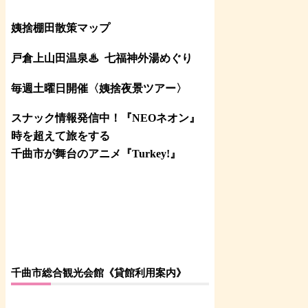
姨捨棚田散策マップ
戸倉上山田温泉♨
七福神外湯めぐり
毎週土曜日開催〈姨捨夜景ツアー
〉
スナック情報発信中！『NEOネオン』
時を超えて旅をする
千曲市が舞台のアニメ『Turkey!』
千曲市総合観光会館《貸館利用案内》