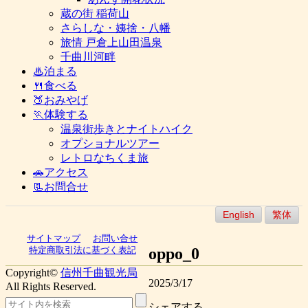
蔵の街 稲荷山
さらしな・姨捨・八幡
旅情 戸倉上山田温泉
千曲川河畔
♨泊まる
🍴食べる
🍑おみやげ
🏃体験する
温泉街歩きとナイトハイク
オプショナルツアー
レトロなちくま旅
🚗アクセス
📃お問合せ
English
繁体
サイトマップ
お問い合せ
oppo_0
特定商取引法に基づく表記
Copyright©
信州千曲観光局
2025/3/17
All Rights Reserved.
シェアする