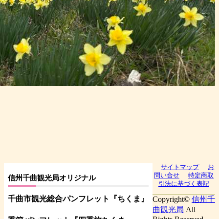
サイトマップ
お
問い合せ
特定商取
信州千曲観光局オリジナル
引法に基づく表記
千曲市観光総合パンフレット
『ちくま
』
Copyright©
信州千
曲観光局
All