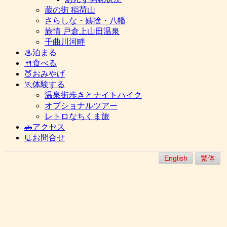
蔵の街 稲荷山
さらしな・姨捨・八幡
旅情 戸倉上山田温泉
千曲川河畔
♨泊まる
🍴食べる
🍑おみやげ
🏃体験する
温泉街歩きとナイトハイク
オプショナルツアー
レトロなちくま旅
🚗アクセス
📃お問合せ
English
繁体