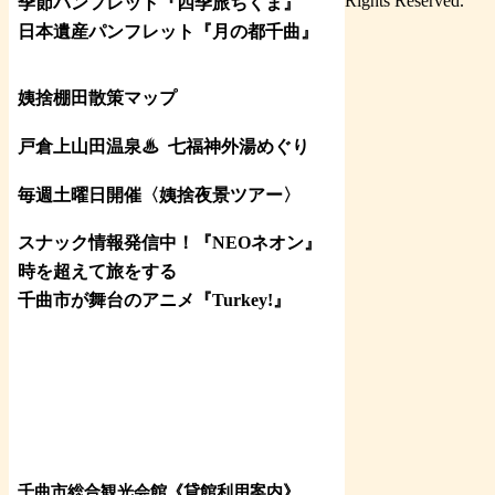
Rights Reserved.
季節パンフレット『四季旅ちくま』
日本遺産パンフレット
『月の都
千曲
』
姨捨棚田散策マップ
戸倉上山田温泉♨
七福神外湯めぐり
毎週土曜日開催〈姨捨夜景ツアー
〉
スナック情報発信中！『NEOネオン』
時を超えて旅をする
千曲市が舞台のアニメ『Turkey!』
千曲市総合観光会館《貸館利用案内》