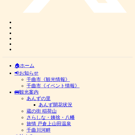
🏠ホーム
📢お知らせ
千曲市《観光情報》
千曲市《イベント情報》
🚌観光案内
あんずの里
あんず開花状況
蔵の街 稲荷山
さらしな・姨捨・八幡
旅情 戸倉上山田温泉
千曲川河畔