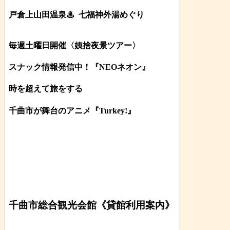
戸倉上山田温泉♨
七福神外湯めぐり
毎週土曜日開催〈姨捨夜景ツアー
〉
スナック情報発信中！『NEOネオン』
時を超えて旅をする
千曲市が舞台のアニメ『Turkey!』
千曲市総合観光会館《貸館利用案内》