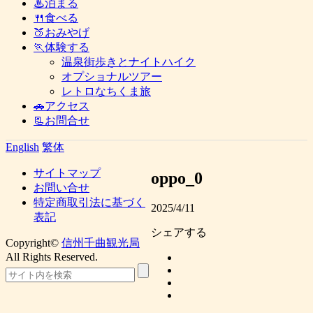
♨泊まる
🍴食べる
🍑おみやげ
🏃体験する
温泉街歩きとナイトハイク
オプショナルツアー
レトロなちくま旅
🚗アクセス
📃お問合せ
English
繁体
サイトマップ
oppo_0
お問い合せ
特定商取引法に基づく
2025/4/11
表記
シェアする
Copyright©
信州千曲観光局
All Rights Reserved.