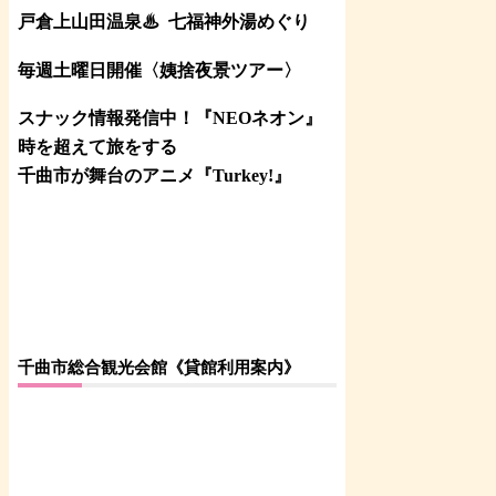
戸倉上山田温泉♨
七福神外湯めぐり
毎週土曜日開催〈姨捨夜景ツアー
〉
スナック情報発信中！『NEOネオン』
時を超えて旅をする
千曲市が舞台のアニメ『Turkey!』
千曲市総合観光会館《貸館利用案内》