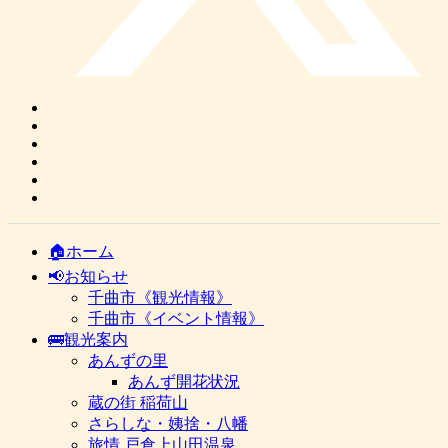
🏠ホーム
📢お知らせ
千曲市《観光情報》
千曲市《イベント情報》
🚌観光案内
あんずの里
あんず開花状況
蔵の街 稲荷山
さらしな・姨捨・八幡
旅情 戸倉上山田温泉