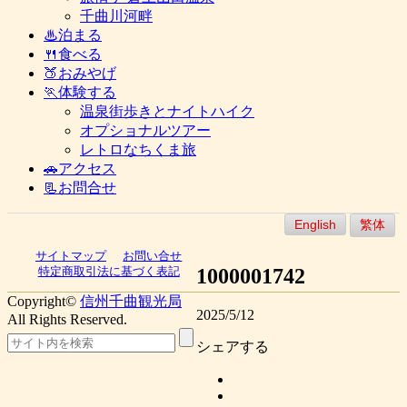
千曲川河畔
♨泊まる
🍴食べる
🍑おみやげ
🏃体験する
温泉街歩きとナイトハイク
オプショナルツアー
レトロなちくま旅
🚗アクセス
📃お問合せ
English
繁体
サイトマップ
お問い合せ
1000001742
特定商取引法に基づく表記
Copyright©
信州千曲観光局
2025/5/12
All Rights Reserved.
シェアする