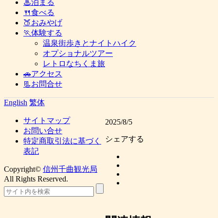
♨泊まる
🍴食べる
🍑おみやげ
🏃体験する
温泉街歩きとナイトハイク
オプショナルツアー
レトロなちくま旅
🚗アクセス
📃お問合せ
English
繁体
サイトマップ
2025/8/5
お問い合せ
シェアする
特定商取引法に基づく
表記
Copyright©
信州千曲観光局
All Rights Reserved.