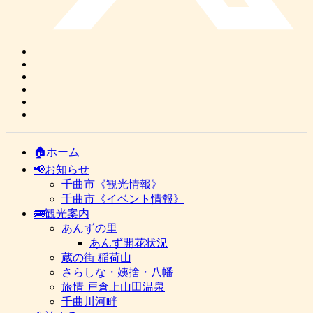
🏠ホーム
📢お知らせ
千曲市《観光情報》
千曲市《イベント情報》
🚌観光案内
あんずの里
あんず開花状況
蔵の街 稲荷山
さらしな・姨捨・八幡
旅情 戸倉上山田温泉
千曲川河畔