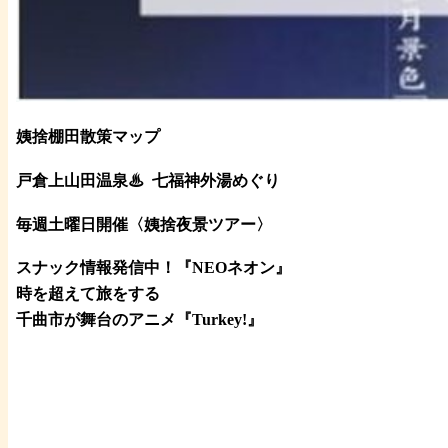
姨捨棚田散策マップ
戸倉上山田温泉♨
七福神外湯めぐり
毎週土曜日開催〈姨捨夜景ツアー
〉
スナック情報発信中！『NEOネオン』
時を超えて旅をする
千曲市が舞台のアニメ『Turkey!』