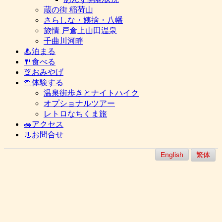
蔵の街 稲荷山
さらしな・姨捨・八幡
旅情 戸倉上山田温泉
千曲川河畔
♨泊まる
🍴食べる
🍑おみやげ
🏃体験する
温泉街歩きとナイトハイク
オプショナルツアー
レトロなちくま旅
🚗アクセス
📃お問合せ
English
繁体