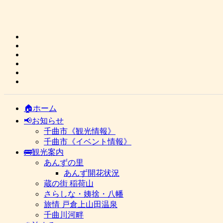
🏠ホーム
📢お知らせ
千曲市《観光情報》
千曲市《イベント情報》
🚌観光案内
あんずの里
あんず開花状況
蔵の街 稲荷山
さらしな・姨捨・八幡
旅情 戸倉上山田温泉
千曲川河畔