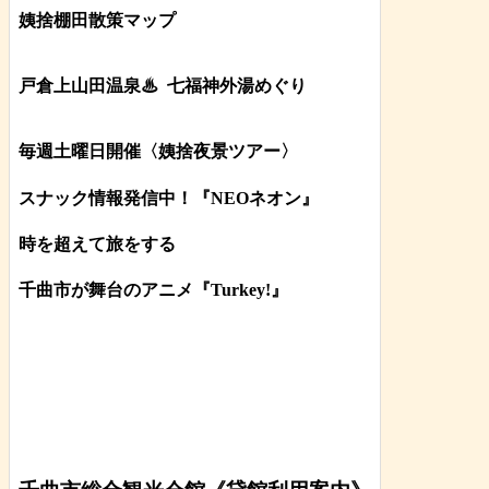
姨捨棚田散策マップ
戸倉上山田温泉♨
七福神外湯めぐり
毎週土曜日開催〈姨捨夜景ツアー
〉
スナック情報発信中！『NEOネオン』
時を超えて旅をする
千曲市が舞台のアニメ『Turkey!』