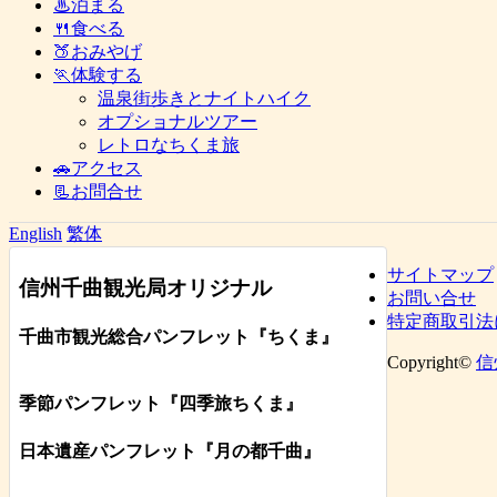
♨泊まる
🍴食べる
🍑おみやげ
🏃体験する
温泉街歩きとナイトハイク
オプショナルツアー
レトロなちくま旅
🚗アクセス
📃お問合せ
English
繁体
サイトマップ
信州千曲観光局オリジナル
お問い合せ
特定商取引法
千曲市観光総合パンフレット
『ちくま
』
Copyright©
信
季節パンフレット『四季旅ちくま』
日本遺産パンフレット
『月の都
千曲
』