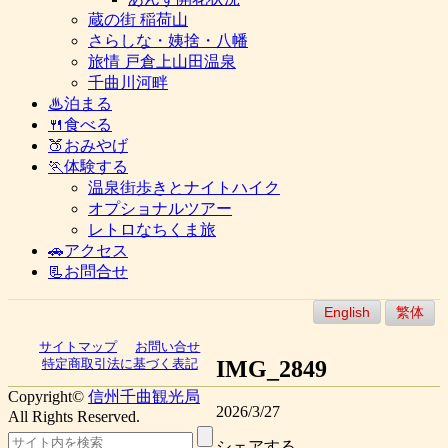
蔵の街 稲荷山
さらしな・姨捨・八幡
旅情 戸倉上山田温泉
千曲川河畔
♨泊まる
🍴食べる
🍑おみやげ
🏃体験する
温泉街歩きとナイトハイク
オプショナルツアー
レトロなちくま旅
🚗アクセス
📃お問合せ
English
繁体
サイトマップ
お問い合せ
IMG_2849
特定商取引法に基づく表記
Copyright©
信州千曲観光局
2026/3/27
All Rights Reserved.
シェアする