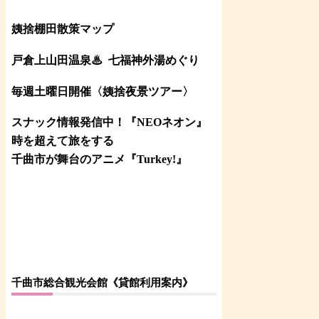
姨捨棚田散策マップ
戸倉上山田温泉♨
七福神外湯めぐり
毎週土曜日開催〈姨捨夜景ツアー
〉
スナック情報発信中！『NEOネオン』
時を超えて旅をする
千曲市が舞台のアニメ『Turkey!』
千曲市総合観光会館《貸館利用案内》