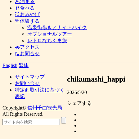
♨泊まる
🍴食べる
🍑おみやげ
🏃体験する
温泉街歩きとナイトハイク
オプショナルツアー
レトロなちくま旅
🚗アクセス
📃お問合せ
English
繁体
サイトマップ
chikumashi_happi
お問い合せ
特定商取引法に基づく
2026/5/20
表記
シェアする
Copyright©
信州千曲観光局
All Rights Reserved.