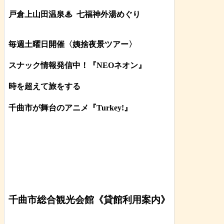
戸倉上山田温泉♨
七福神外湯めぐり
毎週土曜日開催〈姨捨夜景ツアー
〉
スナック情報発信中！『NEOネオン』
時を超えて旅をする
千曲市が舞台のアニメ『Turkey!』
千曲市総合観光会館《貸館利用案内》