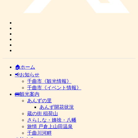
🏠ホーム
📢お知らせ
千曲市《観光情報》
千曲市《イベント情報》
🚌観光案内
あんずの里
あんず開花状況
蔵の街 稲荷山
さらしな・姨捨・八幡
旅情 戸倉上山田温泉
千曲川河畔