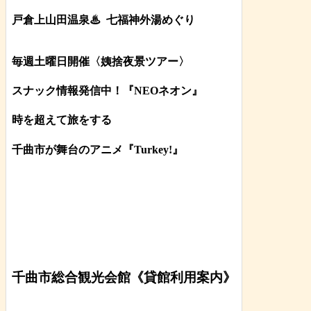
戸倉上山田温泉♨
七福神外湯めぐり
毎週土曜日開催〈姨捨夜景ツアー
〉
スナック情報発信中！『NEOネオン』
時を超えて旅をする
千曲市が舞台のアニメ『Turkey!』
千曲市総合観光会館《貸館利用案内》