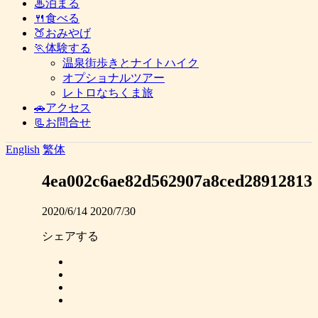
♨泊まる
🍴食べる
🍑おみやげ
🏃体験する
温泉街歩きとナイトハイク
オプショナルツアー
レトロなちくま旅
🚗アクセス
📃お問合せ
English
繁体
4ea002c6ae82d562907a8ced28912813
2020/6/14
2020/7/30
シェアする