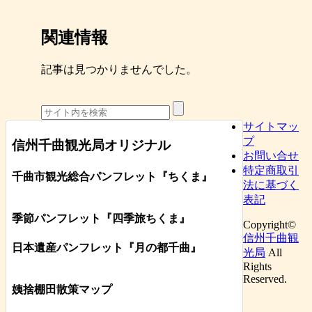
関連情報
記事は見つかりませんでした。
サイトマッ
プ
信州千曲観光局オリジナル
お問い合せ
特定商取引
千曲市観光総合パンフレット
『ちくま
』
法に基づく
表記
季節パンフレット『四季旅ちくま』
Copyright©
信州千曲観
日本遺産パンフレット
『月の都
千曲
』
光局
All
Rights
Reserved.
姨捨棚田散策マップ