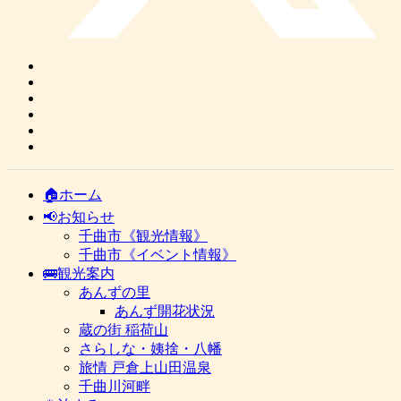
🏠ホーム
📢お知らせ
千曲市《観光情報》
千曲市《イベント情報》
🚌観光案内
あんずの里
あんず開花状況
蔵の街 稲荷山
さらしな・姨捨・八幡
旅情 戸倉上山田温泉
千曲川河畔