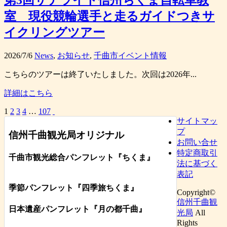
第3回サテライト信州ちくま自転車教
室 現役競輪選手と走るガイドつきサ
イクリングツアー
2026/7/6
News
,
お知らせ
,
千曲市イベント情報
こちらのツアーは終了いたしました。次回は2026年...
詳細はこちら
1
2
3
4
…
107
サイトマッ
プ
信州千曲観光局オリジナル
お問い合せ
特定商取引
千曲市観光総合パンフレット
『ちくま
』
法に基づく
表記
季節パンフレット『四季旅ちくま』
Copyright©
信州千曲観
日本遺産パンフレット
『月の都
千曲
』
光局
All
Rights