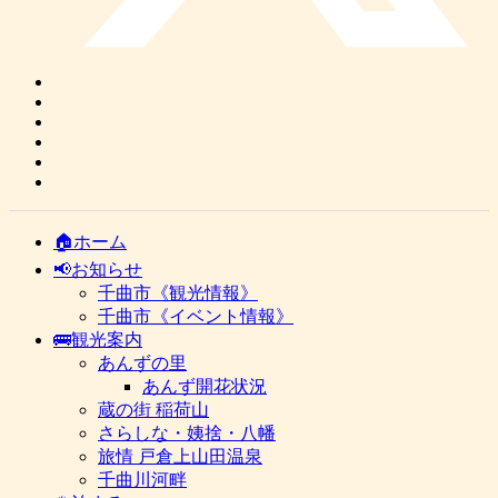
🏠ホーム
📢お知らせ
千曲市《観光情報》
千曲市《イベント情報》
🚌観光案内
あんずの里
あんず開花状況
蔵の街 稲荷山
さらしな・姨捨・八幡
旅情 戸倉上山田温泉
千曲川河畔