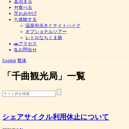
♨泊まる
🍴食べる
🍑おみやげ
🏃体験する
温泉街歩きとナイトハイク
オプショナルツアー
レトロなちくま旅
🚗アクセス
📃お問合せ
English
繁体
「
千曲観光局
」
一覧
シェアサイクル利用休止について