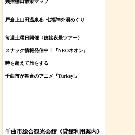
姨捨棚田散策マップ
戸倉上山田温泉♨
七福神外湯めぐり
毎週土曜日開催〈姨捨夜景ツアー
〉
スナック情報発信中！『NEOネオン』
時を超えて旅をする
千曲市が舞台のアニメ『Turkey!』
千曲市総合観光会館《貸館利用案内》