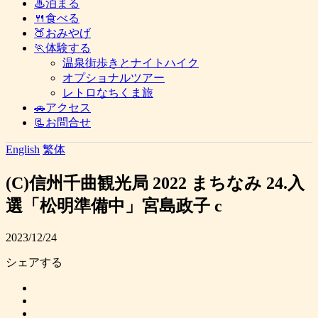
♨泊まる
🍴食べる
🍑おみやげ
🏃体験する
温泉街歩きとナイトハイク
オプショナルツアー
レトロなちくま旅
🚗アクセス
📃お問合せ
English
繁体
(C)信州千曲観光局 2022 まちなみ 24.入
選「松明準備中」宮島政子 c
2023/12/24
シェアする