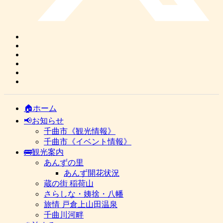
🏠ホーム
📢お知らせ
千曲市《観光情報》
千曲市《イベント情報》
🚌観光案内
あんずの里
あんず開花状況
蔵の街 稲荷山
さらしな・姨捨・八幡
旅情 戸倉上山田温泉
千曲川河畔