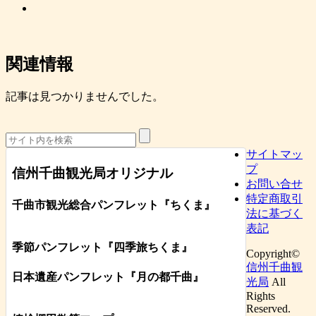
関連情報
記事は見つかりませんでした。
サイトマッ
プ
信州千曲観光局オリジナル
お問い合せ
特定商取引
千曲市観光総合パンフレット
『ちくま
』
法に基づく
表記
季節パンフレット『四季旅ちくま』
Copyright©
信州千曲観
日本遺産パンフレット
『月の都
千曲
』
光局
All
Rights
Reserved.