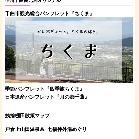
信州千曲観光局オリジナル
千曲市観光総合パンフレット
『ちくま
』
季節パンフレット『四季旅ちくま』
日本遺産パンフレット
『月の都
千曲
』
姨捨棚田散策マップ
戸倉上山田温泉♨
七福神外湯めぐり