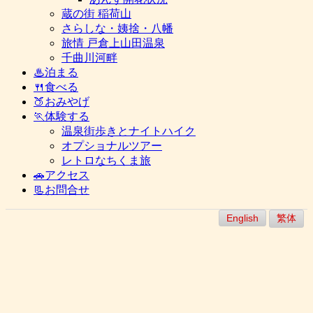
蔵の街 稲荷山
さらしな・姨捨・八幡
旅情 戸倉上山田温泉
千曲川河畔
♨泊まる
🍴食べる
🍑おみやげ
🏃体験する
温泉街歩きとナイトハイク
オプショナルツアー
レトロなちくま旅
🚗アクセス
📃お問合せ
English
繁体