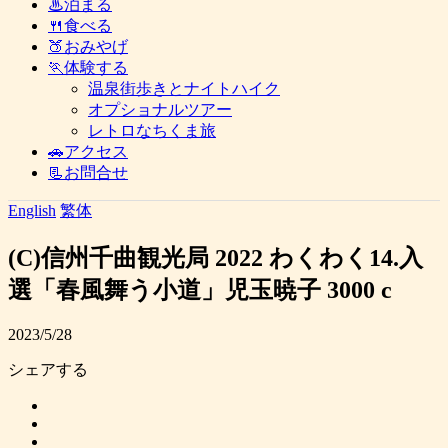
♨泊まる
🍴食べる
🍑おみやげ
🏃体験する
温泉街歩きとナイトハイク
オプショナルツアー
レトロなちくま旅
🚗アクセス
📃お問合せ
English
繁体
(C)信州千曲観光局 2022 わくわく14.入
選「春風舞う小道」児玉暁子 3000 c
2023/5/28
シェアする