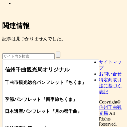
関連情報
記事は見つかりませんでした。
サイトマッ
プ
信州千曲観光局オリジナル
お問い合せ
特定商取引
千曲市観光総合パンフレット
『ちくま
』
法に基づく
表記
季節パンフレット『四季旅ちくま』
Copyright©
信州千曲観
日本遺産パンフレット
『月の都
千曲
』
光局
All
Rights
Reserved.