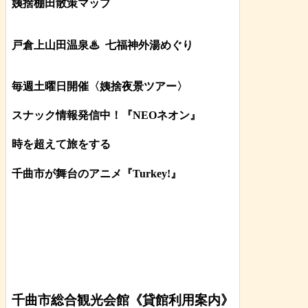
姨捨棚田散策マップ
戸倉上山田温泉♨
七福神外湯めぐり
毎週土曜日開催〈姨捨夜景ツアー
〉
スナック情報発信中！『NEOネオン』
時を超えて旅をする
千曲市が舞台のアニメ『Turkey!』
千曲市総合観光会館《貸館利用案内》