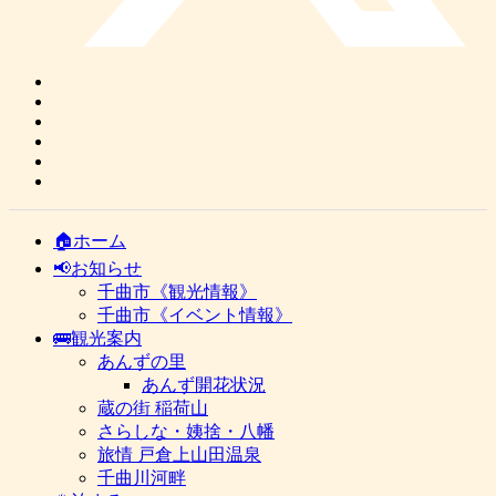
🏠ホーム
📢お知らせ
千曲市《観光情報》
千曲市《イベント情報》
🚌観光案内
あんずの里
あんず開花状況
蔵の街 稲荷山
さらしな・姨捨・八幡
旅情 戸倉上山田温泉
千曲川河畔