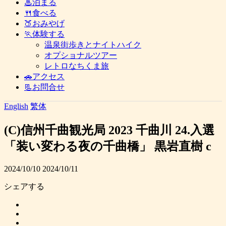
♨泊まる
🍴食べる
🍑おみやげ
🏃体験する
温泉街歩きとナイトハイク
オプショナルツアー
レトロなちくま旅
🚗アクセス
📃お問合せ
English
繁体
(C)信州千曲観光局 2023 千曲川 24.入選
「装い変わる夜の千曲橋」 黒岩直樹 c
2024/10/10
2024/10/11
シェアする