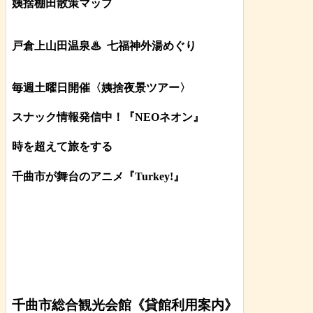
姨捨棚田散策マップ
戸倉上山田温泉♨
七福神外湯めぐり
毎週土曜日開催〈姨捨夜景ツアー
〉
スナック情報発信中！『NEOネオン』
時を超えて旅をする
千曲市が舞台のアニメ『Turkey!』
千曲市総合観光会館《貸館利用案内》