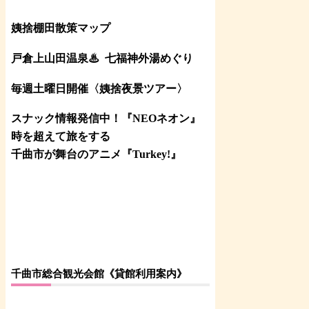
姨捨棚田散策マップ
戸倉上山田温泉♨
七福神外湯めぐり
毎週土曜日開催〈姨捨夜景ツアー
〉
スナック情報発信中！『NEOネオン』
時を超えて旅をする
千曲市が舞台のアニメ『Turkey!』
千曲市総合観光会館《貸館利用案内》