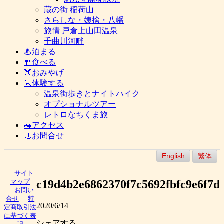
蔵の街 稲荷山
さらしな・姨捨・八幡
旅情 戸倉上山田温泉
千曲川河畔
♨泊まる
🍴食べる
🍑おみやげ
🏃体験する
温泉街歩きとナイトハイク
オプショナルツアー
レトロなちくま旅
🚗アクセス
📃お問合せ
English
繁体
サイト
c19d4b2e6862370f7c5692fbfc9e6f7d
マップ
お問い
合せ
特
2020/6/14
定商取引法
に基づく表
シェアする