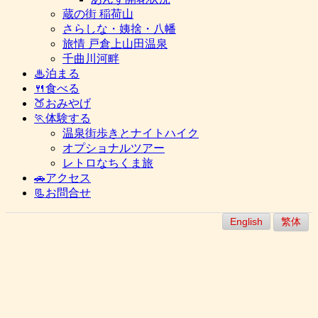
蔵の街 稲荷山
さらしな・姨捨・八幡
旅情 戸倉上山田温泉
千曲川河畔
♨泊まる
🍴食べる
🍑おみやげ
🏃体験する
温泉街歩きとナイトハイク
オプショナルツアー
レトロなちくま旅
🚗アクセス
📃お問合せ
English
繁体