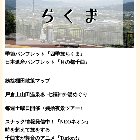
季節パンフレット『四季旅ちくま』
日本遺産パンフレット
『月の都
千曲
』
姨捨棚田散策マップ
戸倉上山田温泉♨
七福神外湯めぐり
毎週土曜日開催〈姨捨夜景ツアー
〉
スナック情報発信中！『NEOネオン』
時を超えて旅をする
千曲市が舞台のアニメ『Turkey!』