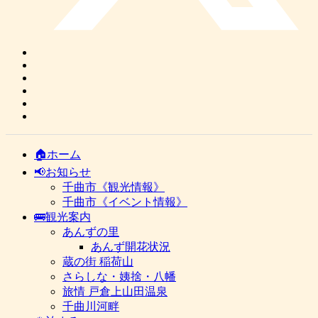
🏠ホーム
📢お知らせ
千曲市《観光情報》
千曲市《イベント情報》
🚌観光案内
あんずの里
あんず開花状況
蔵の街 稲荷山
さらしな・姨捨・八幡
旅情 戸倉上山田温泉
千曲川河畔