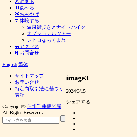
♨泊まる
🍴食べる
🍑おみやげ
🏃体験する
温泉街歩きとナイトハイク
オプショナルツアー
レトロなちくま旅
🚗アクセス
📃お問合せ
English
繁体
サイトマップ
image3
お問い合せ
特定商取引法に基づく
2024/3/15
表記
シェアする
Copyright©
信州千曲観光局
All Rights Reserved.