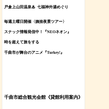
戸倉上山田温泉♨
七福神外湯めぐり
毎週土曜日開催〈姨捨夜景ツアー
〉
スナック情報発信中！『NEOネオン』
時を超えて旅をする
千曲市が舞台のアニメ『Turkey!』
千曲市総合観光会館《貸館利用案内》