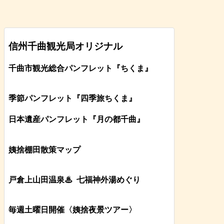
信州千曲観光局オリジナル
千曲市観光総合パンフレット
『ちくま
』
季節パンフレット『四季旅ちくま』
日本遺産パンフレット
『月の都
千曲
』
姨捨棚田散策マップ
戸倉上山田温泉♨
七福神外湯めぐり
毎週土曜日開催〈姨捨夜景ツアー
〉