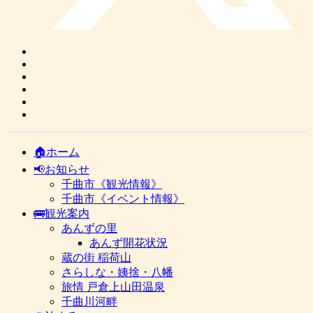
🏠ホーム
📢お知らせ
千曲市《観光情報》
千曲市《イベント情報》
🚌観光案内
あんずの里
あんず開花状況
蔵の街 稲荷山
さらしな・姨捨・八幡
旅情 戸倉上山田温泉
千曲川河畔