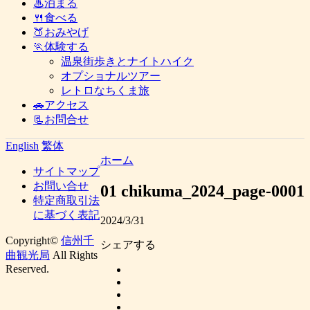
♨泊まる
🍴食べる
🍑おみやげ
🏃体験する
温泉街歩きとナイトハイク
オプショナルツアー
レトロなちくま旅
🚗アクセス
📃お問合せ
English
繁体
ホーム
サイトマップ
お問い合せ
01 chikuma_2024_page-0001
特定商取引法
に基づく表記
2024/3/31
Copyright©
信州千
シェアする
曲観光局
All Rights
Reserved.