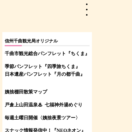
信州千曲観光局オリジナル
千曲市観光総合パンフレット
『ちくま
』
季節パンフレット『四季旅ちくま』
日本遺産パンフレット
『月の都
千曲
』
姨捨棚田散策マップ
戸倉上山田温泉♨
七福神外湯めぐり
毎週土曜日開催〈姨捨夜景ツアー
〉
スナック情報発信中！『NEOネオン』