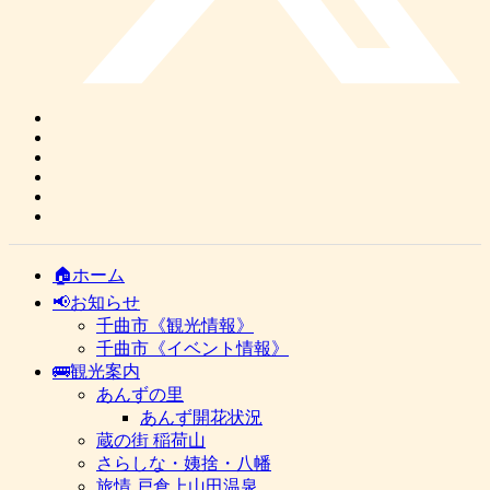
🏠ホーム
📢お知らせ
千曲市《観光情報》
千曲市《イベント情報》
🚌観光案内
あんずの里
あんず開花状況
蔵の街 稲荷山
さらしな・姨捨・八幡
旅情 戸倉上山田温泉