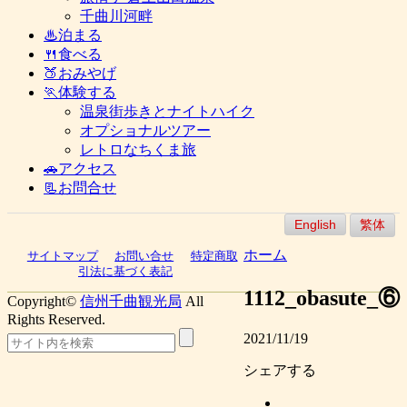
千曲川河畔
♨泊まる
🍴食べる
🍑おみやげ
🏃体験する
温泉街歩きとナイトハイク
オプショナルツアー
レトロなちくま旅
🚗アクセス
📃お問合せ
English
繁体
ホーム
サイトマップ
お問い合せ
特定商取
引法に基づく表記
1112_obasute_⑥
Copyright©
信州千曲観光局
All
Rights Reserved.
2021/11/19
シェアする