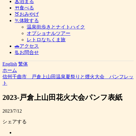
♨泊まる
🍴食べる
🍑おみやげ
🏃体験する
温泉街歩きとナイトハイク
オプショナルツアー
レトロなちくま旅
🚗アクセス
📃お問合せ
English
繁体
ホーム
信州千曲市 戸倉上山田温泉夏祭りと煙火大会 パンフレッ
ト
2023-戸倉上山田花火大会パンフ表紙
2023/7/12
シェアする