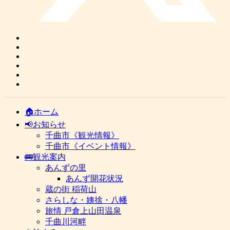
🏠ホーム
📢お知らせ
千曲市《観光情報》
千曲市《イベント情報》
🚌観光案内
あんずの里
あんず開花状況
蔵の街 稲荷山
さらしな・姨捨・八幡
旅情 戸倉上山田温泉
千曲川河畔