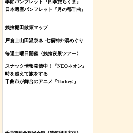
季節パンフレット『四季旅ちくま』
日本遺産パンフレット
『月の都
千曲
』
姨捨棚田散策マップ
戸倉上山田温泉♨
七福神外湯めぐり
毎週土曜日開催〈姨捨夜景ツアー
〉
スナック情報発信中！『NEOネオン』
時を超えて旅をする
千曲市が舞台のアニメ『Turkey!』
千曲市総合観光会館《貸館利用案内》