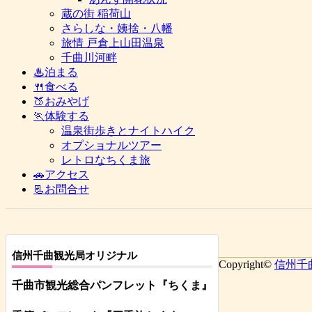
蔵の街 稲荷山
さらしな・姨捨・八幡
旅情 戸倉上山田温泉
千曲川河畔
♨泊まる
🍴食べる
🍑おみやげ
🏃体験する
温泉街歩きとナイトハイク
オプショナルツアー
レトロなちくま旅
🚗アクセス
📃お問合せ
信州千曲観光局オリジナル
Copyright©
信州千
千曲市観光総合パンフレット
『ちくま
』