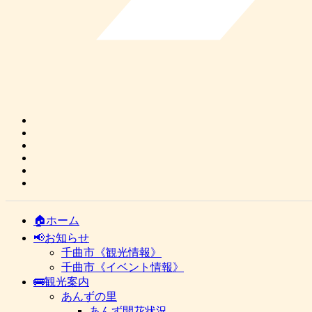
🏠ホーム
📢お知らせ
千曲市《観光情報》
千曲市《イベント情報》
🚌観光案内
あんずの里
あんず開花状況