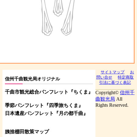
サイトマップ
お
問い合せ
特定商取
信州千曲観光局オリジナル
引法に基づく表記
千曲市観光総合パンフレット
『ちくま
』
Copyright©
信州千
曲観光局
All
Rights Reserved.
季節パンフレット『四季旅ちくま』
日本遺産パンフレット
『月の都
千曲
』
姨捨棚田散策マップ