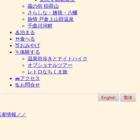
蔵の街 稲荷山
さらしな・姨捨・八幡
旅情 戸倉上山田温泉
千曲川河畔
♨泊まる
🍴食べる
🍑おみやげ
🏃体験する
温泉街歩きとナイトハイク
オプショナルツアー
レトロなちくま旅
🚗アクセス
📃お問合せ
English
繁体
店者情報／／