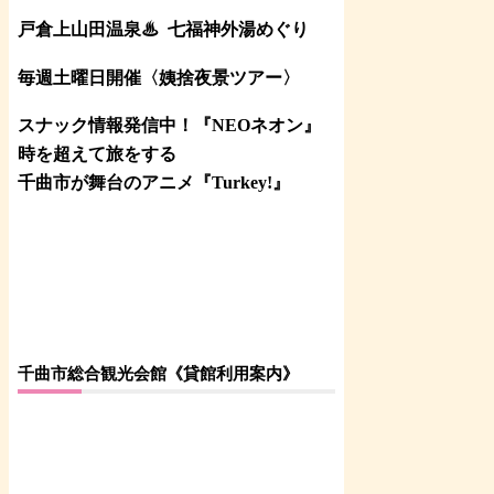
戸倉上山田温泉♨
七福神外湯めぐり
毎週土曜日開催〈姨捨夜景ツアー
〉
スナック情報発信中！『NEOネオン』
時を超えて旅をする
千曲市が舞台のアニメ『Turkey!』
千曲市総合観光会館《貸館利用案内》