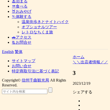
♨泊まる
🍴食べる
🍑おみやげ
🏃体験する
温泉街歩きとナイトハイク
オプショナルツアー
レトロなちくま旅
🚗アクセス
📃お問合せ
English
繁体
ホーム
サイトマップ
＼＼出店者情報／／
お問い合せ
特定商取引法に基づく表記
3
Copyright©
信州千曲観光局
All Rights
2023/12/19
Reserved.
シェアする