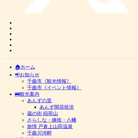
🏠ホーム
📢お知らせ
千曲市《観光情報》
千曲市《イベント情報》
🚌観光案内
あんずの里
あんず開花状況
蔵の街 稲荷山
さらしな・姨捨・八幡
旅情 戸倉上山田温泉
千曲川河畔