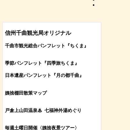
信州千曲観光局オリジナル
千曲市観光総合パンフレット
『ちくま
』
季節パンフレット『四季旅ちくま』
日本遺産パンフレット
『月の都
千曲
』
姨捨棚田散策マップ
戸倉上山田温泉♨
七福神外湯めぐり
毎週土曜日開催〈姨捨夜景ツアー
〉