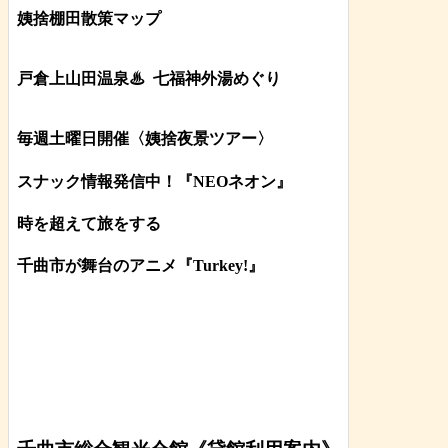
姨捨棚田散策マップ
戸倉上山田温泉♨
七福神外湯めぐり
毎週土曜日開催〈姨捨夜景ツアー
〉
スナック情報発信中！『NEOネオン』
時を超えて旅をする
千曲市が舞台のアニメ『Turkey!』