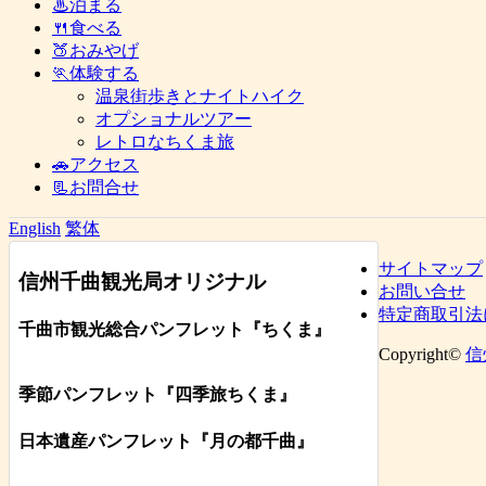
♨泊まる
🍴食べる
🍑おみやげ
🏃体験する
温泉街歩きとナイトハイク
オプショナルツアー
レトロなちくま旅
🚗アクセス
📃お問合せ
English
繁体
サイトマップ
信州千曲観光局オリジナル
お問い合せ
特定商取引法
千曲市観光総合パンフレット
『ちくま
』
Copyright©
信
季節パンフレット『四季旅ちくま』
日本遺産パンフレット
『月の都
千曲
』