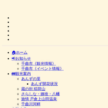
🏠ホーム
📢お知らせ
千曲市《観光情報》
千曲市《イベント情報》
🚌観光案内
あんずの里
あんず開花状況
蔵の街 稲荷山
さらしな・姨捨・八幡
旅情 戸倉上山田温泉
千曲川河畔